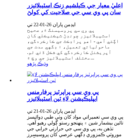
اعليٰ معيار جي ڪيلشيم زنڪ اسٽيبلائيزر
سان پي وي سي جي صلاحيت کي کولڻ
ايڊمن پاران 26-01-22 تي
پي وي سي پروسيسنگ ۾، صحيح
اسٽيبلائيزر چونڊڻ ٽيڪنيڪلي کان
اڳتي آهي - اهو پراڊڪٽ جي ڪارڪردگي،
ماحولياتي تعميل، ۽ ڊگهي مدت جي
آپريشنل ڪارڪردگي کي شڪل ڏئي ٿو.
مختلف اسٽيبلائيز جي وچ ۾...
وڌيڪ پڙهو
پي وي سي پراپرٽيز پرفارمنس
ايپليڪيشنن لاءِ ٽين اسٽيبلائيزر
ايڊمن پاران 26-01-21 تي
پي وي سي تعميراتي مواد کان وٺي طبي ڊوائيسز
تائين بيشمار شين ۾ پنهنجو رستو ڳولي رهيو آهي.
تڏهن به، پي وي سي جي حرارتي خرابي جي
موروثي ڪمزوري ڊگهي عرصي کان پروسيسرز