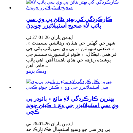
ڪارڪردگي کي بهتر بڻائڻ پي وي سي
پائپ لاءِ صحيح اسٽيبلائيزر چونڊڻ
ايڊمن پاران 26-01-27 تي
شهر جي گهٽين جي هيٺان، رهائشي بيسمنٽ ۾،
۽ صنعتي سهولتن ۾، پي وي سي پائپ پاڻي جي
فراهمي، نيڪال، ۽ فلوئڊ ٽرانسپورٽ سسٽم جي
پوشيده ريڙهه جي هڏي ٺاهيندا آهن. اهي پائپ
خاص آهن...
وڌيڪ پڙهو
بهترين ڪارڪردگي لاءِ مائع ۽ پائوڊر پي
وي سي اسٽيبلائيزر جي وچ ۾ ڪيئن چونڊ
ڪجي
ايڊمن پاران 26-01-26 تي
پي وي سي جو وسيع استعمال هڪ نازڪ حد