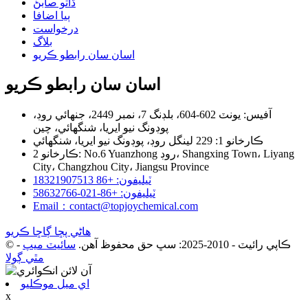
ڌاتو صابڻ
ٻيا اضافا
درخواست
بلاگ
اسان سان رابطو ڪريو
اسان سان رابطو ڪريو
آفيس: يونٽ 602-604، بلڊنگ 7، نمبر 2449، جنهائي روڊ،
پوڊونگ نيو ايريا، شنگھائي، چين
ڪارخانو 1: 229 لينگل روڊ، پوڊونگ نيو ايريا، شنگھائي
ڪارخانو 2: No.6 Yuanzhong روڊ، Shangxing Town، Liyang
City، Changzhou City، Jiangsu Province
ٽيليفون: +86 18321907513
ٽيليفون: +86-021-58632766
Email：contact@topjoychemical.com
هاڻي پڇا ڳاڇا ڪريو
© ڪاپي رائيٽ - 2010-2025: سڀ حق محفوظ آهن.
سائيٽ ميپ
-
مٿي ڳولا
اي ميل موڪليو
x