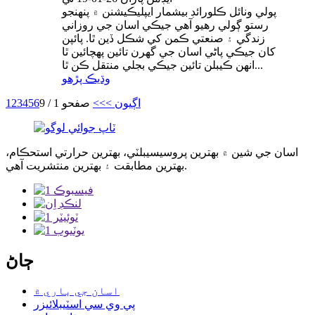
پولي ونائل ڪلورائڊ بيشمار ايپليڪيشنن ۾ پنهنجو
رستو ڳولي رهيو آهي جيڪي اسان جي روزاني
زندگي ۽ صنعتي ڪمن کي شڪل ڏين ٿا. پائپن
کان جيڪي پاڻي اسان جي گهرن تائين پهچائين ٿا
انهن ڪيبلن تائين جيڪي بجلي منتقل ڪن ٿا...
وڌيڪ پڙهو
اڳيون >
>>
صفحو 1 / 9
6
5
4
3
2
1
اسان جي شين ۾ بهترين پروسيسيبلٽي، بهترين حرارتي استحڪام،
بهترين مطابقت ۽ بهترين منتشريت آهي.
ڄاڻ
اسان جي باري ۾
پي وي سي اسٽيبلائيزر