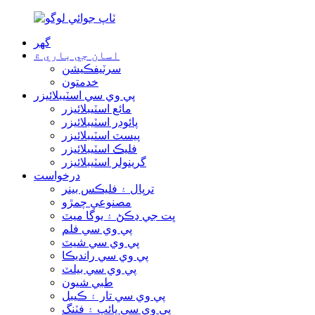
گھر
اسان جي باري ۾
سرٽيفڪيشن
خدمتون
پي وي سي اسٽيبلائيزر
مائع اسٽيبلائيزر
پائوڊر اسٽيبلائيزر
پيسٽ اسٽيبلائيزر
فليڪ اسٽيبلائيزر
گرينولر اسٽيبلائيزر
درخواست
ترپال ۽ فليڪس بينر
مصنوعي چمڙو
ڀت جي ڍڪڻ ۽ يوگا ميٽ
پي وي سي فلم
پي وي سي شيٽ
پي وي سي رانديڪا
پي وي سي بيلٽ
طبي شيون
پي وي سي تار ۽ ڪيبل
پي وي سي پائپ ۽ فٽنگ