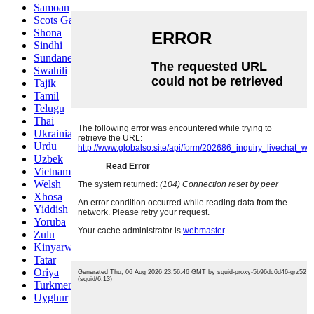
Samoan
Scots Gaelic
Shona
Sindhi
Sundanese
Swahili
Tajik
Tamil
Telugu
Thai
Ukrainian
Urdu
Uzbek
Vietnamese
Welsh
Xhosa
Yiddish
Yoruba
Zulu
Kinyarwanda
Tatar
Oriya
Turkmen
Uyghur