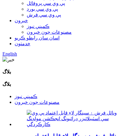
پي وي سي پروفائل
پي وي سي بورڊ
پي وي سي فرش
خبرون
ڪمپني نيوز
مصنوعات جون خبرون
اسان سان رابطو ڪريو
خدمتون
English
بلاگ
بلاگ
ڪمپني نيوز
مصنوعات جون خبرون