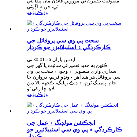
مقبوليت ڪيترن ئي موروثي فائدن مان پيدا ٿئي
ٿي، جن ۾ اڳوڻي...
وڌيڪ پڙهو
سخت پي وي سي پروفائل جي
ڪارڪردگي ۾ اسٽيبلائيزر جو ڪردار
ايڊمن پاران 26-01-30 تي
ڪنهن به جديد تعميراتي سائيٽ يا گهر جي
سڌاري واري منصوبي ۾ وڃو، ۽ سخت پي وي
سي پروفائل هر هنڌ آهن - ونڊو فريم، دروازن جا
جام، پلمبنگ ٽرم، ۽ ڊيڪ ريلنگ، ڪجهه نالا ڏيڻ
لاءِ. ڇا رکي ٿو...
وڌيڪ پڙهو
انجڪشن مولڊنگ ۽ عمل جي
ڪارڪردگي ۾ پي وي سي اسٽيبلائيزر جو
ڪردار