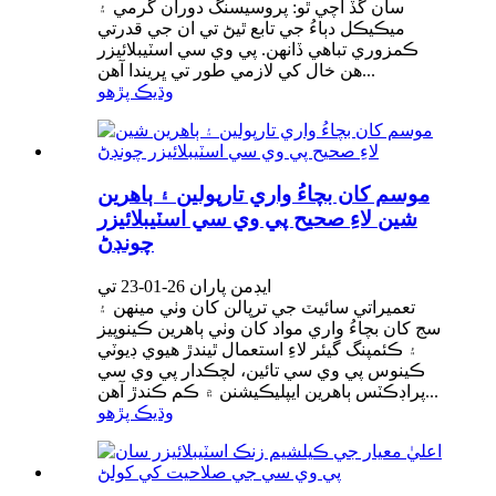
سان گڏ اچي ٿو: پروسيسنگ دوران گرمي ۽
ميڪيڪل دٻاءُ جي تابع ٿيڻ تي ان جي قدرتي
ڪمزوري تباهي ڏانهن. پي وي سي اسٽيبلائيزر
هن خال کي لازمي طور تي ڀريندا آهن...
وڌيڪ پڙهو
موسم کان بچاءُ واري تارپولين ۽ ٻاهرين
شين لاءِ صحيح پي وي سي اسٽيبلائيزر
چونڊڻ
ايڊمن پاران 26-01-23 تي
تعميراتي سائيٽ جي ترپالن کان وٺي مينهن ۽
سج کان بچاءُ واري مواد کان وٺي ٻاهرين ڪينوپيز
۽ ڪئمپنگ گيئر لاءِ استعمال ٿيندڙ هيوي ڊيوٽي
ڪينوس پي وي سي تائين، لچڪدار پي وي سي
پراڊڪٽس ٻاهرين ايپليڪيشنن ۾ ڪم ڪندڙ آهن...
وڌيڪ پڙهو