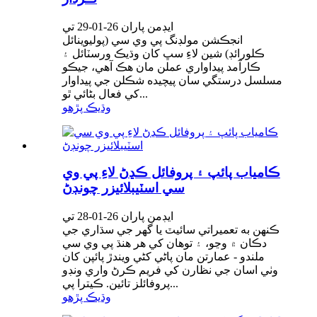
ايڊمن پاران 26-01-29 تي
انجڪشن مولڊنگ پي وي سي (پوليوينائل
ڪلورائڊ) شين لاءِ سڀ کان وڌيڪ ورسٽائل ۽
ڪارآمد پيداواري عملن مان هڪ آهي، جيڪو
مسلسل درستگي سان پيچيده شڪلن جي پيداوار
کي فعال بڻائي ٿو...
وڌيڪ پڙهو
ڪامياب پائپ ۽ پروفائل ڪڍڻ لاءِ پي وي
سي اسٽيبلائيزر چونڊڻ
ايڊمن پاران 26-01-28 تي
ڪنهن به تعميراتي سائيٽ يا گهر جي سڌاري جي
دڪان ۾ وڃو، ۽ توهان کي هر هنڌ پي وي سي
ملندو - عمارتن مان پاڻي کڻي ويندڙ پائپن کان
وٺي اسان جي نظارن کي فريم ڪرڻ واري ونڊو
پروفائلز تائين. ڪيترا پي...
وڌيڪ پڙهو