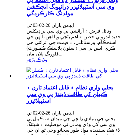
ونائل فرش ۽ سينگار لاءِ قابل اعتماد پي
وي سي اسٽيبلائيزر ڊرائيونگ انجڪشن
مولڊنگ ڪارڪردگي
ايڊمن پاران 26-02-03 تي
ونائل فرش ۽ آرائشي پي وي سي پراڊڪٽس
جديد اندروني حصن ۾ اهم بڻجي ويا آهن، انهن جي
استحڪام، ورسٽائلٽي، ۽ قيمت جي اثرائتي جي
ڪري. ايس پي سي (اسٽون پلاسٽڪ ڪمپوزٽ)
فلورنگ پلان مان...
وڌيڪ پڙهو
بجلي واري نظام ۾ قابل اعتماد تارن ۽
ڪيبلن کي طاقت ڏيندڙ پي وي سي
اسٽيبلائيزر
ايڊمن پاران 26-02-02 تي
بجلي جي بنيادي ڍانچي جي ميدان ۾، ڪيبل پي
وي سي کي وڏي پيماني تي موصليت ۽ شيٿنگ
لاءِ هڪ پسنديده مواد طور سڃاتو وڃي ٿو. ان جي