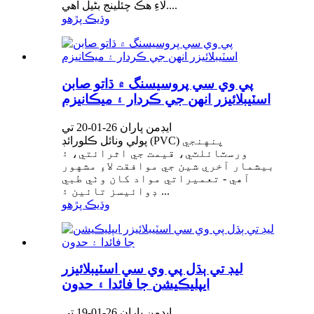
لاءِ هڪ چئلينج بڻيل آهي....
وڌيڪ پڙهو
پي وي سي پروسيسنگ ۾ ڌاتو صابن
اسٽيبلائيزر انهن جي ڪردار ۽ ميڪانيزم
ايڊمن پاران 26-01-20 تي
پولي ونائل ڪلورائڊ (PVC) پنهنجي
ورسٽائلٽي، قيمت جي اثرائتي، ۽
بيشمار آخري شين جي موافقت لاءِ مشهور
آهي - تعميراتي مواد کان وٺي طبي
ڊوائيسز تائين ۽ ...
وڌيڪ پڙهو
ليڊ تي ٻڌل پي وي سي اسٽيبلائيزر
ايپليڪيشن جا فائدا ۽ حدون
ايڊمن پاران 26-01-19 تي