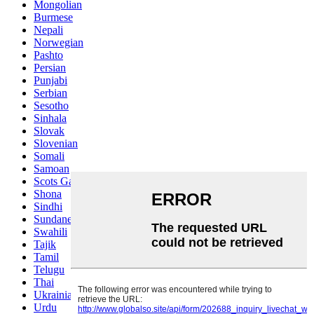
Mongolian
Burmese
Nepali
Norwegian
Pashto
Persian
Punjabi
Serbian
Sesotho
Sinhala
Slovak
Slovenian
Somali
Samoan
Scots Gaelic
Shona
Sindhi
Sundanese
Swahili
Tajik
Tamil
Telugu
Thai
Ukrainian
Urdu