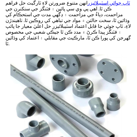
ٽاپ جوائي اسٽيبلائيزر
انهن متنوع ضرورتن لاءِ ٽارگيٽ حل فراهم
ڪن ٿا. اهي پي وي سي پائپن ۽ فٽنگز جي سنکنرن جي
مزاحمت، دٻاءُ جي مزاحمت ۽ ڊگهي مدت جي استحڪام کي
وڌائين ٿا، سخت حالتن ۾ مواد جي تباهي کي روڪين ٿا. ٺاهيندڙن
لاءِ، ٽاپ جوئي جا قابل اعتماد اسٽيبلائيزر حل اعليٰ معيار جا پائپ
۽ فٽنگز پيدا ڪرڻ ۾ مدد ڪن ٿا جيڪي شعبي جي مخصوص
گهرجن کي پورا ڪن ٿا، مارڪيٽ جي مقابلي ۽ اعتماد کي وڌائين
ٿا.