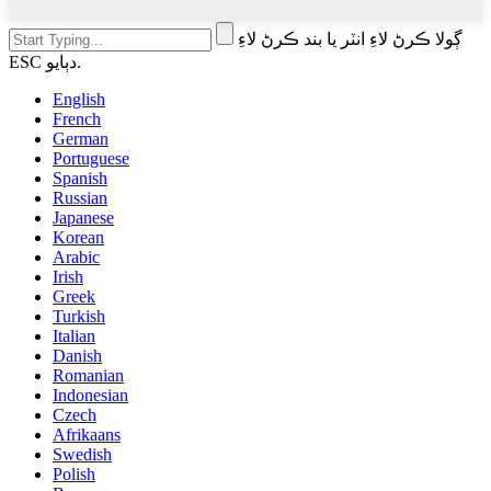
ڳولا ڪرڻ لاءِ انٽر يا بند ڪرڻ لاءِ
ESC دٻايو.
English
French
German
Portuguese
Spanish
Russian
Japanese
Korean
Arabic
Irish
Greek
Turkish
Italian
Danish
Romanian
Indonesian
Czech
Afrikaans
Swedish
Polish