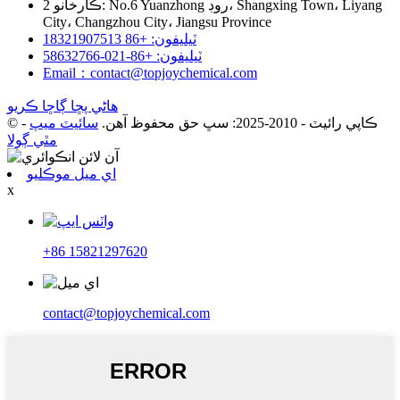
ڪارخانو 2: No.6 Yuanzhong روڊ، Shangxing Town، Liyang
City، Changzhou City، Jiangsu Province
ٽيليفون: +86 18321907513
ٽيليفون: +86-021-58632766
Email：contact@topjoychemical.com
هاڻي پڇا ڳاڇا ڪريو
© ڪاپي رائيٽ - 2010-2025: سڀ حق محفوظ آهن.
سائيٽ ميپ
-
مٿي ڳولا
اي ميل موڪليو
x
+86 15821297620
contact@topjoychemical.com