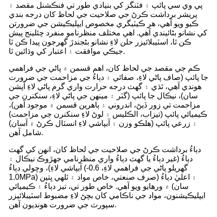
پي وي سي پائپ ۽ فٽنگز کي بنيادي طور تي فنڪشنل مقصد ۽
پريشر برداشت ڪرڻ جي صلاحيت جي لحاظ کان درجه بندي
ڪيو ويو آهي، هر ڪيٽيگري مخصوص ايپليڪيشن جي ضرورتن
کي نشانو بڻائيندي آهي. اهي مختلف منظرنامو منفرد چئلينج پيش
ڪن ٿا، اسٽيبلائيزر حلن لاءِ نشانو بڻجندڙ گهرجون پيدا ڪن ٿا
جيڪي موافقت ۽ اعتبار کي وڌائين ٿا.
ڪم جي مقصد جي لحاظ کان، اهم قسمن ۾ پاڻي جي فراهمي
جا پائپ (صاف پاڻي لاءِ، صفائي ۽ دٻاءُ جي مزاحمت جي ضرورت
هوندي آهي، ٿڌي ۽ گهٽ درجه حرارت واري گرم پاڻي لاءِ آپشن
سان)، نيڪال جا پائپ (گٽر ۽ مينهن جي پاڻي لاءِ، سنکنرن جي
مزاحمت تي زور ڏيڻ، اندروني ۽ ٻاهرين قسمن ۾ موجود آهن)،
ڪيميائي پائپ (تيزاب، الڪليس ۽ لوڻ لاءِ سنکنرن جي مزاحمت)
۽ زرعي پائپ (هلڪو وزن ۽ آبپاشي لاءِ انسٽال ڪرڻ ۾ آسان)
شامل آهن.
دٻاءُ برداشت ڪرڻ جي صلاحيت جي لحاظ کان، انهن کي گهٽ
دٻاءُ (غير دٻاءُ يا گهٽ دٻاءُ واري منظرنامي جهڙوڪ نيڪال ۽
آبپاشي لاءِ)، وچولي دٻاءُ (گهريلو پاڻي جي فراهمي لاءِ، 0.6-
1.0MPa) ۽ اعليٰ دٻاءُ (صرف صنعتي، خاص مواد ۽ ٿلهي ڀتين
سان) ۾ ورهايو ويو آهي. خاص طور تي، تيز دٻاءُ ۽ ڪيميائي
ايپليڪيشنون، مواد جي ناڪامي کان بچڻ لاءِ مضبوط اسٽيبلائيزر
سپورٽ جي ضرورت هونديون آهن.