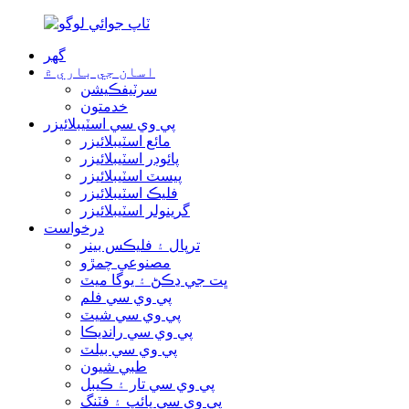
گھر
اسان جي باري ۾
سرٽيفڪيشن
خدمتون
پي وي سي اسٽيبلائيزر
مائع اسٽيبلائيزر
پائوڊر اسٽيبلائيزر
پيسٽ اسٽيبلائيزر
فليڪ اسٽيبلائيزر
گرينولر اسٽيبلائيزر
درخواست
ترپال ۽ فليڪس بينر
مصنوعي چمڙو
ڀت جي ڍڪڻ ۽ يوگا ميٽ
پي وي سي فلم
پي وي سي شيٽ
پي وي سي رانديڪا
پي وي سي بيلٽ
طبي شيون
پي وي سي تار ۽ ڪيبل
پي وي سي پائپ ۽ فٽنگ