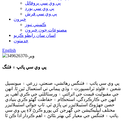
پي وي سي پروفائل
پي وي سي بورڊ
پي وي سي فرش
خبرون
ڪمپني نيوز
مصنوعات جون خبرون
اسان سان رابطو ڪريو
خدمتون
English
پي وي سي پائپ ۽ فٽنگ
پي وي سي پائپ ۽ فٽنگس رهائشي، صنعتي، زرعي ۽ ميونسپل
شعبن ۾ فلوئڊ ٽرانسپورٽ ۾ وڏي پيماني تي استعمال ٿين ٿا. انهن
جي مقبوليت قيمت جي اثرائتي ۽ ورسٽائلٽي جي ڪري آهي، پر
انهن جي ڪارڪردگي، استحڪام ۽ حفاظت گهڻو ڪري بنيادي
حصن جهڙوڪ اسٽيبلائيزر تي ڀاڙي ٿي. ٽاپ جوائي اسٽيبلائيزر
مختلف ايپليڪيشن جي گهرجن کي پورو ڪرڻ لاءِ پي وي سي
پائپ ۽ فٽنگس جي معيار کي بهتر بڻائڻ ۾ اهم ڪردار ادا ڪن ٿا.