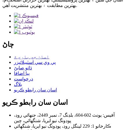
بهترين مطابقت ۽ بهترين منتشريت آهي.
ڄاڻ
اسان جي باري ۾
پي وي سي اسٽيبلائيزر
ڌاتو صابڻ
ٻيا اضافا
درخواست
بلاگ
اسان سان رابطو ڪريو
اسان سان رابطو ڪريو
آفيس: يونٽ 602-604، بلڊنگ 7، نمبر 2449، جنهائي روڊ،
پوڊونگ نيو ايريا، شنگھائي، چين
ڪارخانو 1: 229 لينگل روڊ، پوڊونگ نيو ايريا، شنگھائي