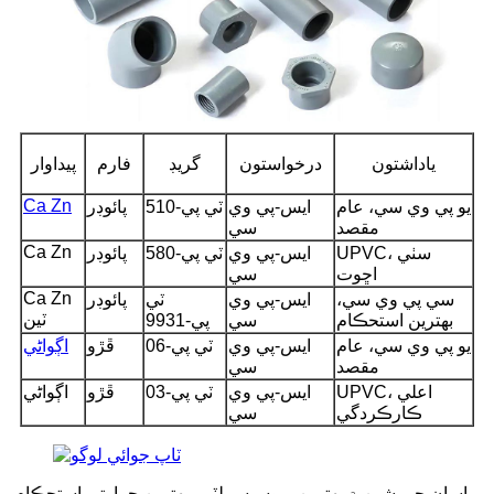
ياداشتون
درخواستون
گريڊ
فارم
پيداوار
Ca Zn
يو پي وي سي، عام
ايس-پي وي
ٽي پي-510
پائوڊر
مقصد
سي
Ca Zn
UPVC، سٺي
ايس-پي وي
ٽي پي-580
پائوڊر
اڇوت
سي
Ca Zn
سي پي وي سي،
ايس-پي وي
ٽي
پائوڊر
ٽين
بهترين استحڪام
سي
پي-9931
يو پي وي سي، عام
ايس-پي وي
ٽي پي-06
ڦڙو
اڳواڻي
مقصد
سي
UPVC، اعلي
ايس-پي وي
ٽي پي-03
ڦڙو
اڳواڻي
ڪارڪردگي
سي
اسان جي شين ۾ بهترين پروسيسيبلٽي، بهترين حرارتي استحڪام،